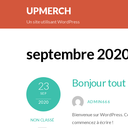
Skip
UPMERCH
to
content
Un site utilisant WordPress
septembre 202
Bonjour tout
23
SEP
2020
ADMIN666
Bienvenue sur WordPress. Cec
NON CLASSÉ
commencez à écrire !